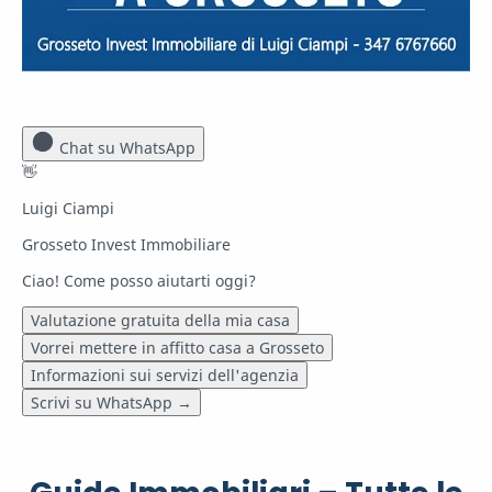
Chat su WhatsApp
👋
Luigi Ciampi
Grosseto Invest Immobiliare
Ciao! Come posso aiutarti oggi?
Valutazione gratuita della mia casa
Vorrei mettere in affitto casa a Grosseto
Informazioni sui servizi dell'agenzia
Scrivi su WhatsApp
→