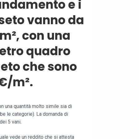
andamento e i
sseto vanno da
/m², con una
metro quadro
seto che sono
 €/m².
on una quantità molto simile sia di
ambe le categorie). La domanda di
dei 5 vani.
uale vede un reddito che si attesta