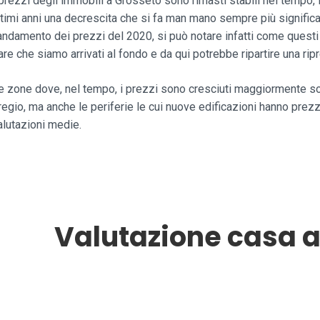
 prezzi degli immobili a Grosseto sono rimasti stabili nel tempo, i
ltimi anni una decrescita che si fa man mano sempre più signific
’andamento dei prezzi del 2020, si può notare infatti come questi 
are che siamo arrivati al fondo e da qui potrebbe ripartire una ripr
e zone dove, nel tempo, i prezzi sono cresciuti maggiormente so
regio, ma anche le periferie le cui nuove edificazioni hanno prezzi
alutazioni medie.
Valutazione casa a