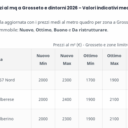
zi al mq a Grosseto e dintorni 2026 – Valori indicativi me
la aggiornata con i prezzi medi al metro quadro per zona a Grosset
’immobile:
Nuovo
,
Ottimo
,
Buono
e
Da ristrutturare
.
Prezzi al m² (€) - Grosseto e zone limitr
Nuovo
Nuovo
Ottimo
Ottimo
na
Min
Max
Min
Max
67 Nord
2000
2300
1700
1900
lberese
2000
2400
1900
2100
lberino
2000
2300
1900
2100