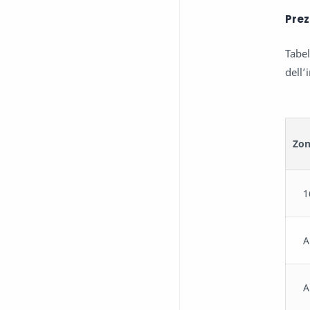
Prez
Tabel
dell
Zo
1
A
A