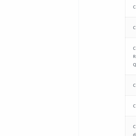
C
C
C
R
Q
C
C
C
d