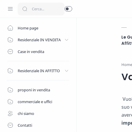
Home page
Le Gu
Residenziale IN VENDITA
Affi
Case in vendita
Hom
Residenziale IN AFFITTO
Va
proponi in vendita
Vuoi
commerciale e uffici
suo 
chi siamo
aver
imp
Contatti