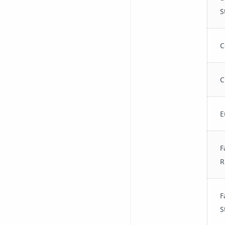
S
C
C
E
F
R
F
S