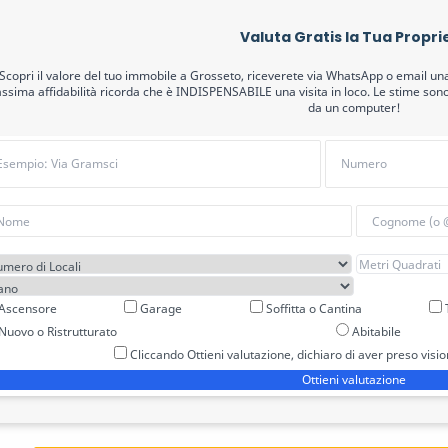
Valuta Gratis la Tua Propri
Scopri il valore del tuo immobile a Grosseto, riceverete via WhatsApp o email un
ssima affidabilità ricorda che è INDISPENSABILE una visita in loco. Le stime s
da un computer!
Ascensore
Garage
Soffitta o Cantina
T
Nuovo o Ristrutturato
Abitabile
Cliccando Ottieni valutazione, dichiaro di aver preso visi
Ottieni valutazione