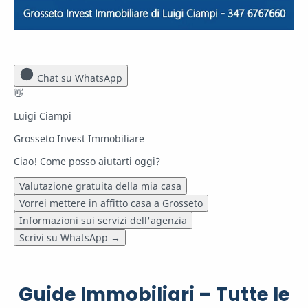
Chat su WhatsApp
👋
Luigi Ciampi
Grosseto Invest Immobiliare
Ciao! Come posso aiutarti oggi?
Valutazione gratuita della mia casa
Vorrei mettere in affitto casa a Grosseto
Informazioni sui servizi dell'agenzia
Scrivi su WhatsApp
→
Guide Immobiliari – Tutte le