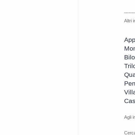
-------
Altri
App
Mon
Bil
Tril
Qua
Pen
Vill
Cas
Agli 
Cerc