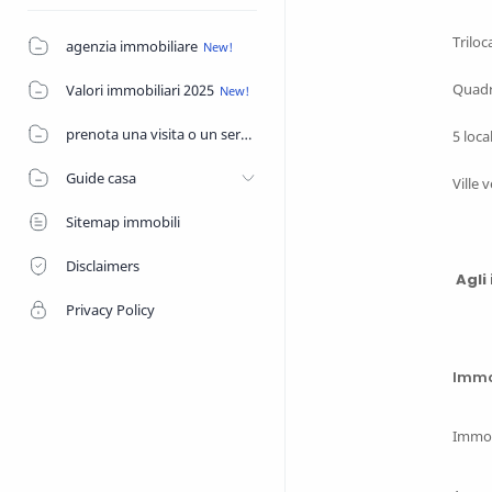
Triloc
agenzia immobiliare
Quadri
Valori immobiliari 2025
prenota una visita o un servizio di agenzia
5 loca
Guide casa
Ville 
Sitemap immobili
Disclaimers
Agli
Privacy Policy
Immob
Immob