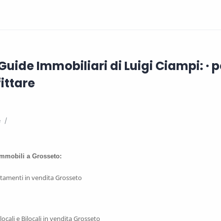
Guide Immobiliari di Luigi Ciampi: · 
ittare
e
 immobili a Grosseto:
tamenti in vendita Grosseto
cali e Bilocali in vendita Grosseto