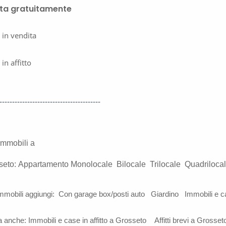
ta gratuitamente
 in vendita
 in affitto
----------------------------------------
 immobili a
seto:
Appartamento
Monolocale
Bilocale
Trilocale
Quadriloca
immobili aggiungi:
Con garage box/posti auto
Giardino
Immobili e c
a anche:
Immobili e case in affitto a Grosseto
Affitti brevi a Grosset