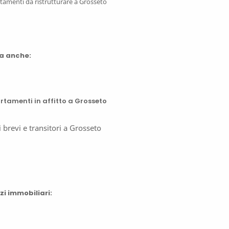
tamenti da ristrutturare a Grosseto
a anche:
rtamenti in affitto a Grosseto
ti brevi e transitori a Grosseto
zi immobiliari: