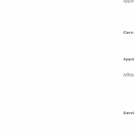
Appar
Cerc
Appa
Affit
Servi