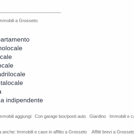
-----------------------------------------
 immobili a Grosseto:
artamento
olocale
ocale
ocale
drilocale
talocale
a
a indipendente
immobili aggiungi:
Con garage box/posti auto
Giardino
Immobili e c
a anche:
Immobili e case in affitto a Grosseto
Affitti brevi a Grosset