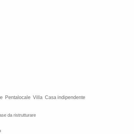
le
Pentalocale
Villa
Casa indipendente
ase da ristrutturare
o