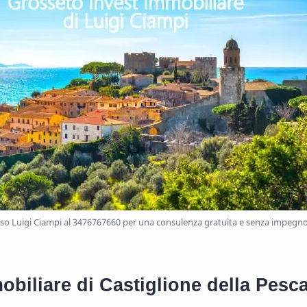
o Luigi Ciampi al 3476767660 per una consulenza gratuita e senza impegn
biliare di Castiglione della Pesca