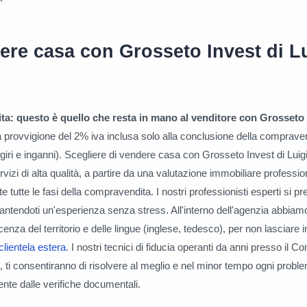
re casa con Grosseto Invest di L
ta: questo è quello che resta in mano al venditore con Grosseto 
 provvigione del 2% iva inclusa solo alla conclusione della comprave
aggiri e inganni). Scegliere di vendere casa con Grosseto Invest di Lui
ervizi di alta qualità, a partire da una valutazione immobiliare professi
 tutte le fasi della compravendita. I nostri professionisti esperti si 
rantendoti un'esperienza senza stress. All'interno dell'agenzia abbiamo
enza del territorio e delle lingue (inglese, tedesco), per non lasciare 
clientela estera
. I nostri tecnici di fiducia operanti da anni presso il C
, ti consentiranno di risolvere al meglio e nel minor tempo ogni proble
ente dalle verifiche documentali.