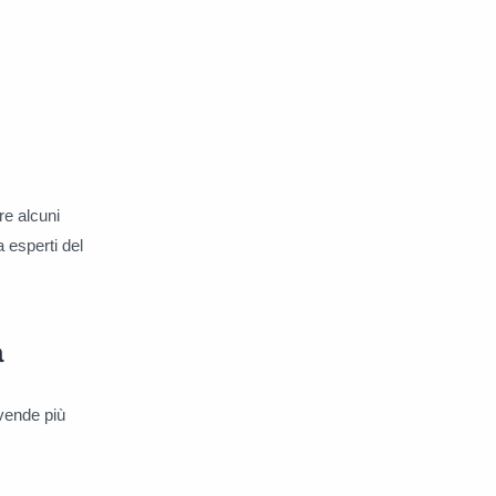
re alcuni
a esperti del
a
vende più