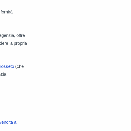
fornirà
agenzia, offre
dere la propria
rosseto
(che
nzia
vendita a