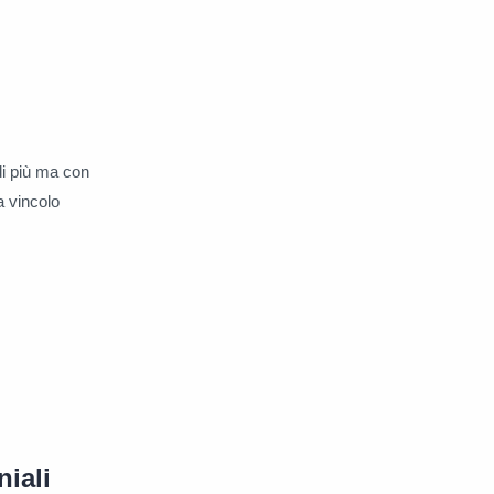
 di più ma con
a vincolo
iali