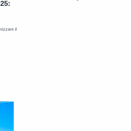
25:
izzare il