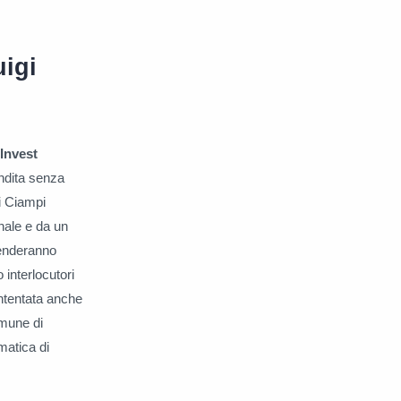
uigi
Invest
ndita senza
gi Ciampi
onale e da un
prenderanno
 interlocutori
intentata anche
omune di
matica di