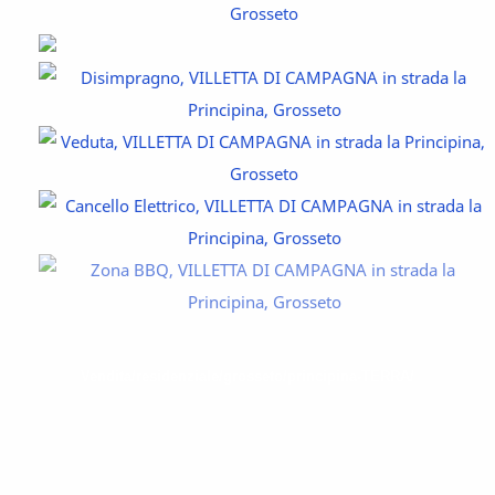
Vendita/residenziale/grosseto/principina-TERRA/