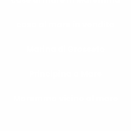
case al mare in Maremma
casa al mare in vendita
Marina di Grosseto
Principina a Mare
Maremma vicino al mare