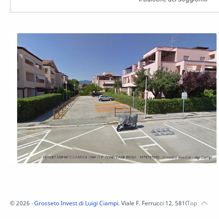
©
2026
‧
Grosseto Invest di Luigi Ciampi
. Viale F. Ferrucci 12, 58100 Grosset