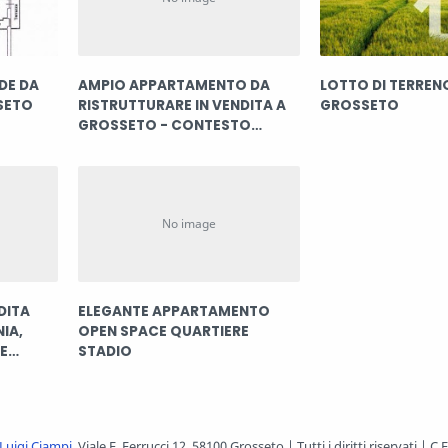
DE DA
AMPIO APPARTAMENTO DA
LOTTO DI TERRENO
SETO
RISTRUTTURARE IN VENDITA A
GROSSETO
GROSSETO - CONTESTO
BIFAMILIARE - 8 VANI
DITA
ELEGANTE APPARTAMENTO
IA,
OPEN SPACE QUARTIERE
E
STADIO
 Luigi Ciampi
. Viale F. Ferrucci 12, 58100 Grosseto | Tutti i diritti riservat