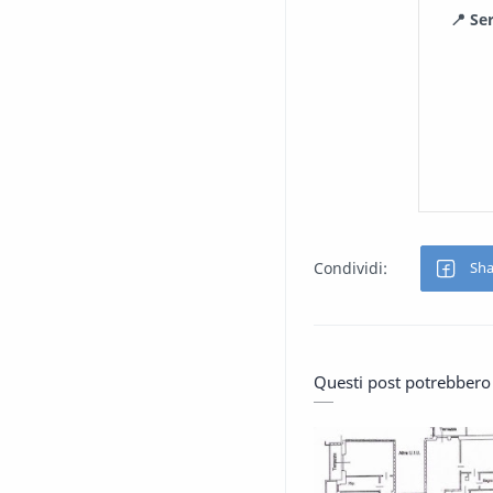
📍 Ser
Questi post potrebbero 