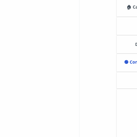
🏠 C
🟢 Co