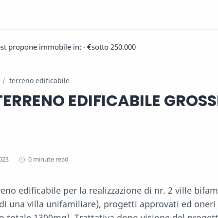
est propone immobile in:
· €sotto 250.000
terreno edificabile
TERRENO EDIFICABILE GROS
0 minute read
eno edificabile per la realizzazione di nr. 2 ville bifami
di una villa unifamiliare), progetti approvati ed oneri
to totale 1300mq) Trattativa dopo visione del progett