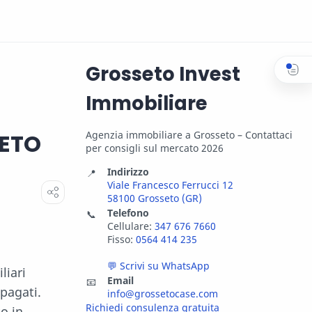
Grosseto Invest
Immobiliare
SETO
Agenzia immobiliare a Grosseto – Contattaci
per consigli sul mercato 2026
Indirizzo
📍
Viale Francesco Ferrucci 12
58100 Grosseto (GR)
Telefono
📞
Cellulare:
347 676 7660
Fisso:
0564 414 235
💬 Scrivi su WhatsApp
liari
Email
📧
 pagati.
info@grossetocase.com
Richiedi consulenza gratuita
o in