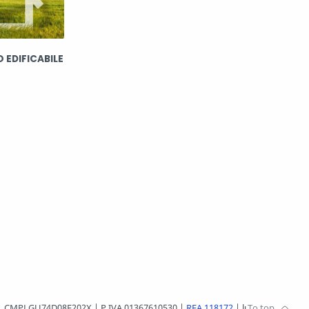
 EDIFICABILE
i | C.F. CMPLGU74D08E202X | P.IVA 01367610530 |
REA 118172
| luigi.ciampi@pec