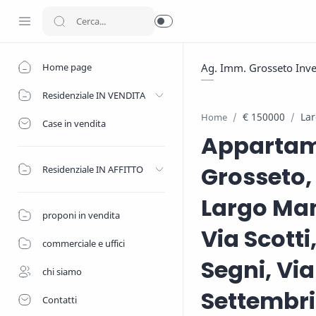
Home page
Ag. Imm. Grosseto Inv
Residenziale IN VENDITA
€ 150000
Lar
Home
Case in vendita
Appartame
Grosseto, 
Residenziale IN AFFITTO
Largo Mane
proponi in vendita
Via Scotti
commerciale e uffici
Segni, Via
chi siamo
Settembrin
Contatti