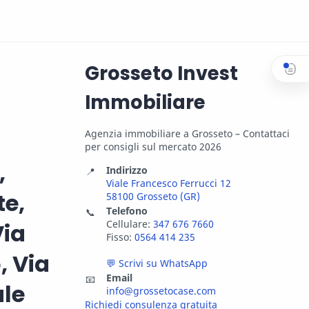
Grosseto Invest
Immobiliare
Agenzia immobiliare a Grosseto – Contattaci
per consigli sul mercato 2026
,
Indirizzo
📍
Viale Francesco Ferrucci 12
te,
58100 Grosseto (GR)
Telefono
📞
Cellulare:
347 676 7660
Via
Fisso:
0564 414 235
, Via
💬 Scrivi su WhatsApp
Email
📧
ale
info@grossetocase.com
Richiedi consulenza gratuita