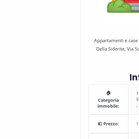
Appartamenti e case i
Della Siderite, Via S
In
🏠
1
S
Categoria
,
immobile:
💶 Prezzo:
1