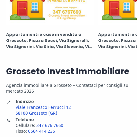
Appartamenti e case in vendita a
Appartamenti e c
Grosseto, Piazza Socci, Via Signorelli,
Grosseto, Piazza S
Via Signorini, Via Siria, Via Slovenia, Via
Via Signorini, Via 
Smeraldo, Via Sogno, Via Solferino, Via
Smeraldo, Via Sog
Sorano, Via Sordi, Via Sovana, Via
Sorano, Via Sordi
Spagna, Via Speri, Via Spinello, Via
Spagna, Via Speri,
Grosseto Invest Immobiliare
Spontini, Viale Sonnino,
Spontini, Viale So
Agenzia immobiliare a Grosseto – Contattaci per consigli sul
mercato 2026
Indirizzo
📍
Viale Francesco Ferrucci 12
58100 Grosseto (GR)
Telefono
📞
Cellulare:
347 676 7660
Fisso:
0564 414 235