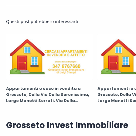
Questi post potrebbero interessarti
Appartamenti e case in vendita a
Appartamenti e c
Grosseto, Della Via Della Serenissima,
Grosseto, Della V
Largo Manetti Serrati, Via Della
Largo Manetti Ser
Siderite, Via Scotti, Via Scrivia, Via
Siderite, Via Scott
Segantini, Via Segni, Via Sella, Via
Segantini, Via Seg
Senese, Via Serao, Via Settembrini, Via
Senese, Via Serao
Grosseto Invest Immobiliare
Sforza, Via Sicilia, Viale Senegal,
Sforza, Via Sicili